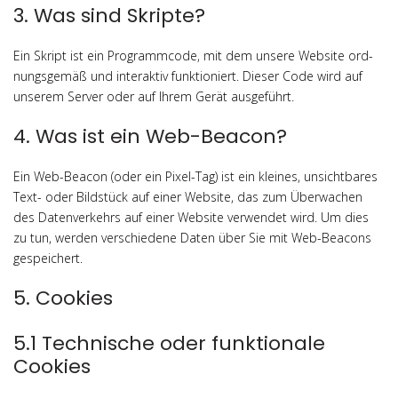
3. Was sind Skripte?
Ein Skript ist ein Pro­gramm­code, mit dem unse­re Web­site ord­
nungs­ge­mäß und inter­ak­tiv funk­tio­niert. Die­ser Code wird auf
unse­rem Ser­ver oder auf Ihrem Gerät ausgeführt.
4. Was ist ein Web-Beacon?
Ein Web-Bea­con (oder ein Pixel-Tag) ist ein klei­nes, unsicht­ba­res
Text- oder Bild­stück auf einer Web­site, das zum Über­wa­chen
des Daten­ver­kehrs auf einer Web­site ver­wen­det wird. Um dies
zu tun, wer­den ver­schie­de­ne Daten über Sie mit Web-Bea­cons
gespeichert.
5. Cookies
5.1 Technische oder funktionale
Cookies