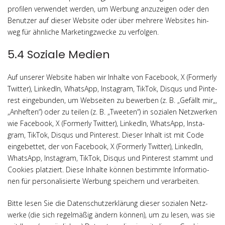
pro­fi­len ver­wen­det wer­den, um Wer­bung anzu­zei­gen oder den
Benut­zer auf die­ser Web­site oder über meh­re­re Web­sites hin­
weg für ähn­li­che Mar­ke­ting­zwe­cke zu verfolgen.
5.4 Soziale Medien
Auf unse­rer Web­site haben wir Inhal­te von Face­book, X (Form­er­ly
Twit­ter), Lin­ke­dIn, Whats­App, Insta­gram, Tik­Tok, Dis­qus und Pin­te­
rest ein­ge­bun­den, um Web­sei­ten zu bewer­ben (z. B. „Gefällt mir„,
„Anhef­ten“) oder zu tei­len (z. B. „Twee­ten“) in sozia­len Netz­wer­ken
wie Face­book, X (Form­er­ly Twit­ter), Lin­ke­dIn, Whats­App, Insta­
gram, Tik­Tok, Dis­qus und Pin­te­rest. Die­ser Inhalt ist mit Code
ein­ge­bet­tet, der von Face­book, X (Form­er­ly Twit­ter), Lin­ke­dIn,
Whats­App, Insta­gram, Tik­Tok, Dis­qus und Pin­te­rest stammt und
Coo­kies plat­ziert. Die­se Inhal­te kön­nen bestimm­te Infor­ma­tio­
nen für per­so­na­li­sier­te Wer­bung spei­chern und verarbeiten.
Bit­te lesen Sie die Daten­schutz­er­klä­rung die­ser sozia­len Netz­
wer­ke (die sich regel­mä­ßig ändern kön­nen), um zu lesen, was sie