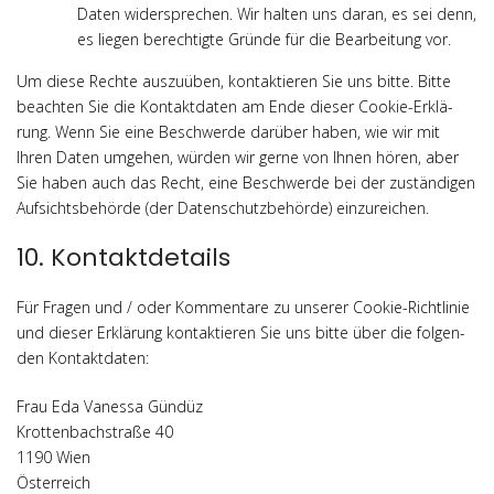
Daten wider­spre­chen. Wir hal­ten uns dar­an, es sei denn,
es lie­gen berech­tig­te Grün­de für die Bear­bei­tung vor.
Um die­se Rech­te aus­zu­üben, kon­tak­tie­ren Sie uns bit­te. Bit­te
beach­ten Sie die Kon­takt­da­ten am Ende die­ser Coo­kie-Erklä­
rung. Wenn Sie eine Beschwer­de dar­über haben, wie wir mit
Ihren Daten umge­hen, wür­den wir ger­ne von Ihnen hören, aber
Sie haben auch das Recht, eine Beschwer­de bei der zustän­di­gen
Auf­sichts­be­hör­de (der Daten­schutz­be­hör­de) einzureichen.
10. Kontaktdetails
Für Fra­gen und / oder Kom­men­ta­re zu unse­rer Coo­kie-Richt­li­nie
und die­ser Erklä­rung kon­tak­tie­ren Sie uns bit­te über die fol­gen­
den Kontaktdaten:
Frau Eda Vanes­sa Gündüz
Krot­ten­bach­stra­ße 40
1190 Wien
Öster­reich