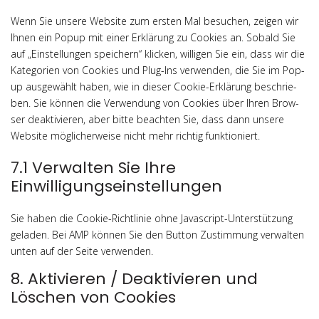
vice
ser­
tiktok
Wenn Sie unse­re Web­site zum ers­ten Mal besu­chen, zei­gen wir
vice
Ihnen ein Popup mit einer Erklä­rung zu Coo­kies an. Sobald Sie
verschieden
auf „Ein­stel­lun­gen spei­chern“ kli­cken, wil­li­gen Sie ein, dass wir die
Kate­go­rien von Coo­kies und Plug-Ins ver­wen­den, die Sie im Pop-
up aus­ge­wählt haben, wie in die­ser Coo­kie-Erklä­rung beschrie­
ben. Sie kön­nen die Ver­wen­dung von Coo­kies über Ihren Brow­
ser deak­ti­vie­ren, aber bit­te beach­ten Sie, dass dann unse­re
Web­site mög­li­cher­wei­se nicht mehr rich­tig funktioniert.
7.1 Verwalten Sie Ihre
Einwilligungseinstellungen
Sie haben die Coo­kie-Richt­li­nie ohne Java­script-Unter­stüt­zung
gela­den. Bei AMP kön­nen Sie den But­ton Zustim­mung ver­wal­ten
unten auf der Sei­te verwenden.
8. Aktivieren / Deaktivieren und
Löschen von Cookies