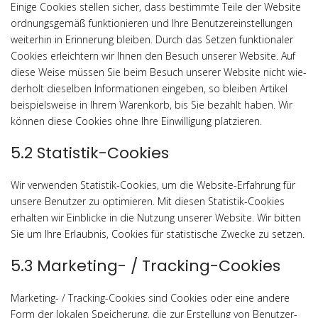
Eini­ge Coo­kies stel­len sicher, dass bestimm­te Tei­le der Web­site
ord­nungs­ge­mäß funk­tio­nie­ren und Ihre Benut­zer­ein­stel­lun­gen
wei­ter­hin in Erin­ne­rung blei­ben. Durch das Set­zen funk­tio­na­ler
Coo­kies erleich­tern wir Ihnen den Besuch unse­rer Web­site. Auf
die­se Wei­se müs­sen Sie beim Besuch unse­rer Web­site nicht wie­
der­holt die­sel­ben Infor­ma­tio­nen ein­ge­ben, so blei­ben Arti­kel
bei­spiels­wei­se in Ihrem Waren­korb, bis Sie bezahlt haben. Wir
kön­nen die­se Coo­kies ohne Ihre Ein­wil­li­gung platzieren.
5.2 Statistik-Cookies
Wir ver­wen­den Sta­tis­tik-Coo­kies, um die Web­site-Erfah­rung für
unse­re Benut­zer zu opti­mie­ren. Mit die­sen Sta­tis­tik-Coo­kies
erhal­ten wir Ein­bli­cke in die Nut­zung unse­rer Web­site. Wir bit­ten
Sie um Ihre Erlaub­nis, Coo­kies für sta­tis­ti­sche Zwe­cke zu setzen.
5.3 Marketing- / Tracking-Cookies
Mar­ke­ting- / Track­ing-Coo­kies sind Coo­kies oder eine ande­re
Form der loka­len Spei­che­rung, die zur Erstel­lung von Benut­zer­