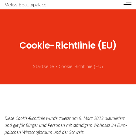
Meliss Beautypalace
Cookie-Richtlinie (EU)
Cookie-Richtlinie (EU)
Die­se Coo­kie-Richt­li­nie wur­de zuletzt am 9. März 2023 aktua­li­siert
und gilt für Bür­ger und Per­so­nen mit stän­di­gem Wohn­sitz im Euro­
päi­schen Wirt­schafts­raum und der Schweiz.