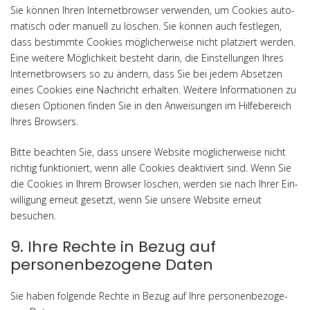
Sie kön­nen Ihren Inter­net­brow­ser ver­wen­den, um Coo­kies auto­
ma­tisch oder manu­ell zu löschen. Sie kön­nen auch fest­le­gen,
dass bestimm­te Coo­kies mög­li­cher­wei­se nicht plat­ziert wer­den.
Eine wei­te­re Mög­lich­keit besteht dar­in, die Ein­stel­lun­gen Ihres
Inter­net­brow­sers so zu ändern, dass Sie bei jedem Abset­zen
eines Coo­kies eine Nach­richt erhal­ten. Wei­te­re Infor­ma­tio­nen zu
die­sen Optio­nen fin­den Sie in den Anwei­sun­gen im Hil­fe­be­reich
Ihres Browsers.
Bit­te beach­ten Sie, dass unse­re Web­site mög­li­cher­wei­se nicht
rich­tig funk­tio­niert, wenn alle Coo­kies deak­ti­viert sind. Wenn Sie
die Coo­kies in Ihrem Brow­ser löschen, wer­den sie nach Ihrer Ein­
wil­li­gung erneut gesetzt, wenn Sie unse­re Web­site erneut
besuchen.
9. Ihre Rechte in Bezug auf
personenbezogene Daten
Sie haben fol­gen­de Rech­te in Bezug auf Ihre per­so­nen­be­zo­ge­