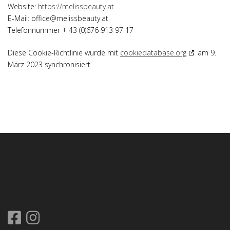
Web­site:
https://melissbeauty.at
E‑Mail:
office@
melissbeauty.at
Tele­fon­num­mer + 43 (0)676 913 97 17
Die­se Coo­kie-Richt­li­nie wur­de mit
cookiedatabase.org
am 9.
März 2023 synchronisiert.