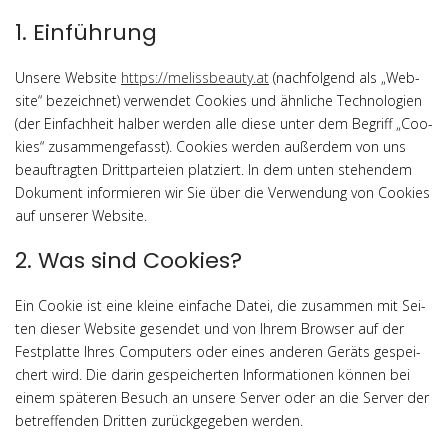
1. Einführung
Unse­re Web­site
https://melissbeauty.at
(nach­fol­gend als „Web­
site“ bezeich­net) ver­wen­det Coo­kies und ähn­li­che Tech­no­lo­gien
(der Ein­fach­heit hal­ber wer­den alle die­se unter dem Begriff „Coo­
kies“ zusam­men­ge­fasst). Coo­kies wer­den außer­dem von uns
beauf­trag­ten Dritt­par­tei­en plat­ziert. In dem unten ste­hen­dem
Doku­ment infor­mie­ren wir Sie über die Ver­wen­dung von Coo­kies
auf unse­rer Website.
2. Was sind Cookies?
Ein Coo­kie ist eine klei­ne ein­fa­che Datei, die zusam­men mit Sei­
ten die­ser Web­site gesen­det und von Ihrem Brow­ser auf der
Fest­plat­te Ihres Com­pu­ters oder eines ande­ren Geräts gespei­
chert wird. Die dar­in gespei­cher­ten Infor­ma­tio­nen kön­nen bei
einem spä­te­ren Besuch an unse­re Ser­ver oder an die Ser­ver der
betref­fen­den Drit­ten zurück­ge­ge­ben werden.