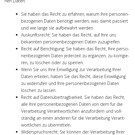
nen Daten:
Sie haben das Recht zu erfah­ren, war­um Ihre per­so­nen­
be­zo­ge­nen Daten benö­tigt wer­den, was damit pas­siert
und wie lan­ge sie auf­be­wahrt werden.
Aus­kunfts­recht: Sie haben das Recht, auf Ihre uns
bekann­ten per­so­nen­be­zo­ge­nen Daten zuzugreifen.
Recht auf Berich­ti­gung: Sie haben das Recht, Ihre per­so­
nen­be­zo­ge­nen Daten jeder­zeit zu ergän­zen, zu kor­ri­gie­
ren, zu löschen oder zu sperren.
Wenn Sie uns Ihre Ein­wil­li­gung zur Ver­ar­bei­tung Ihrer
Daten ertei­len, haben Sie das Recht, die­se Ein­wil­li­gung
zu wider­ru­fen und Ihre per­so­nen­be­zo­ge­nen Daten
löschen zu lassen.
Recht auf Daten­über­trag­bar­keit: Sie haben das Recht,
alle Ihre per­so­nen­be­zo­ge­nen Daten von dem für die
Ver­ar­bei­tung Ver­ant­wort­li­chen anzu­for­dern und voll­
stän­dig an einen ande­ren für die Ver­ar­bei­tung Ver­ant­
wort­li­chen zu übermitteln.
Wider­spruchs­recht: Sie kön­nen der Ver­ar­bei­tung Ihrer