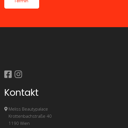
Termin
Kontakt
Meliss Beautypalace
Krot­ten­bach­stra­ße 40
1190 Wien