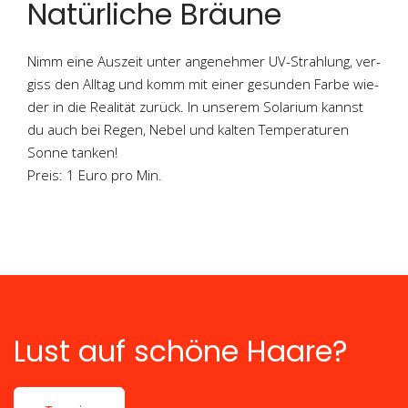
Natürliche Bräune
Nimm eine Aus­zeit unter ange­neh­mer UV-Strah­lung, ver­
giss den All­tag und komm mit einer gesun­den Far­be wie­
der in die Rea­li­tät zurück. In unse­rem Sola­ri­um kannst
du auch bei Regen, Nebel und kal­ten Tem­pe­ra­tu­ren
Son­ne tanken!
Preis: 1 Euro pro Min.
Lust auf schöne Haare?