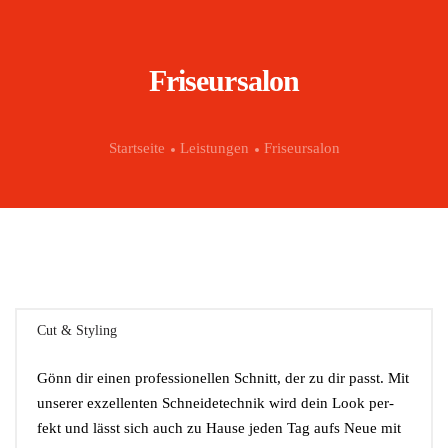
Friseursalon
Leistungen
Friseursalon
Cut & Styling
Gönn dir einen pro­fes­sio­nel­len Schnitt, der zu dir passt. Mit
unse­rer exzel­len­ten Schnei­de­tech­nik wird dein Look per­
fekt und lässt sich auch zu Hau­se jeden Tag aufs Neue mit