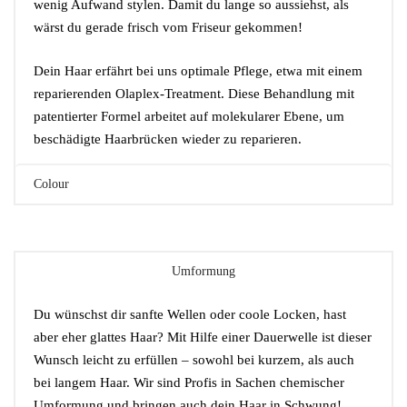
wenig Auf­wand sty­len. Damit du lan­ge so aus­siehst, als
wärst du gera­de frisch vom Fri­seur gekommen!
Dein Haar erfährt bei uns opti­ma­le Pfle­ge, etwa mit einem
repa­rie­ren­den Ola­plex-Tre­at­ment. Die­se Behand­lung mit
paten­tier­ter For­mel arbei­tet auf mole­ku­la­rer Ebe­ne, um
beschä­dig­te Haar­brü­cken wie­der zu reparieren.
Colour
Umformung
Du wünschst dir sanf­te Wel­len oder coo­le Locken, hast
aber eher glat­tes Haar? Mit Hil­fe einer Dau­er­wel­le ist die­ser
Wunsch leicht zu erfül­len – sowohl bei kur­zem, als auch
bei lan­gem Haar. Wir sind Pro­fis in Sachen che­mi­scher
Umfor­mung und brin­gen auch dein Haar in Schwung!