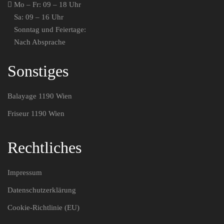
Mo – Fr: 09 – 18 Uhr
Sa: 09 – 16 Uhr
Sonn­tag und Feiertage:
Nach Absprache
Sonstiges
Bala­ya­ge 1190 Wien
Fri­seur 1190 Wien
Rechtliches
Impres­sum
Daten­schutz­er­klä­rung
Coo­kie-Richt­li­nie (EU)