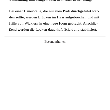
Bei einer Dau­er­wel­le, die nur vom Pro­fi durch­ge­führt wer­
den soll­te, wer­den Brü­cken im Haar auf­ge­bro­chen und mit
Hil­fe von Wick­lern in eine neue Form gebracht. Anschlie­
ßend wer­den die Locken dau­er­haft fixiert und stabilisiert.
Besonderheiten